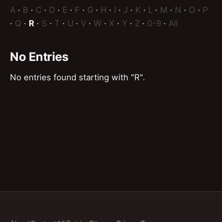
A
·
B
·
C
·
D
·
E
·
F
·
G
·
H
·
I
·
J
·
K
·
L
·
M
·
N
·
O
·
P
·
Q
·
R
·
S
·
T
·
U
·
V
·
W
·
X
·
Y
·
Z
·
0-9
·
All
No Entries
No entries found starting with "R".